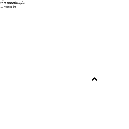
ra e construção –
 – casa lp