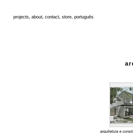
projects,
about,
contact,
store,
português
ar
arquitetura e cons