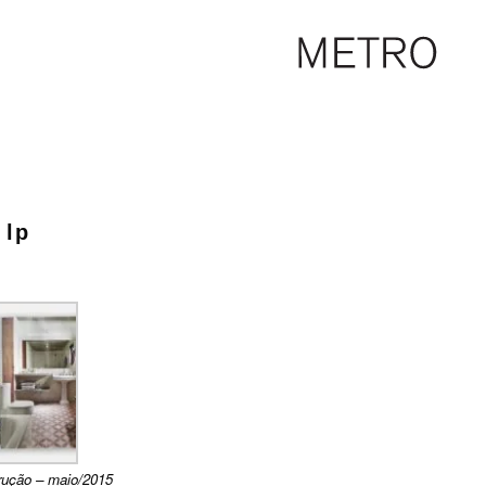
 lp
trução – maio/2015