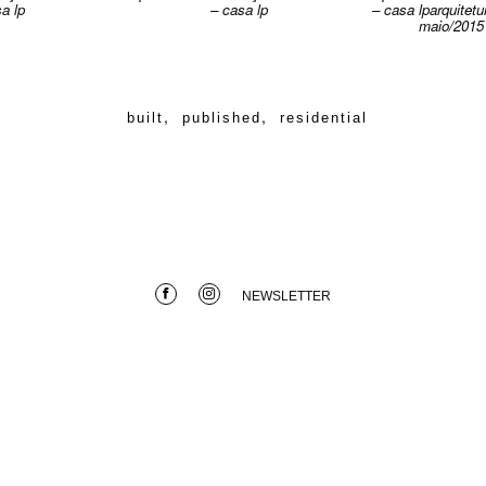
a lp
– casa lp
– casa lparquitetu
maio/2015
,
,
built
published
residential
NEWSLETTER