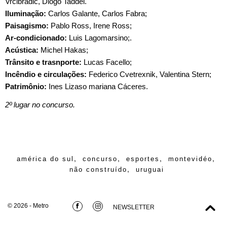
Vrcibradic, Diogo Taddei.
Iluminação:
Carlos Galante, Carlos Fabra;
Paisagismo:
Pablo Ross, Irene Ross;
Ar-condicionado:
Luis Lagomarsino;.
Acústica:
Michel Hakas;
Trânsito e trasnporte:
Lucas Facello;
Incêndio e circulações:
Federico Cvetrexnik, Valentina Stern;
Patrimônio:
Ines Lizaso mariana Cáceres.
2º lugar no concurso.
,
,
,
,
américa do sul
concurso
esportes
montevidéo
,
não construído
uruguai
© 2026 - Metro
NEWSLETTER