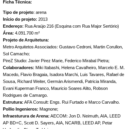
Ficha Técnica:
Tipo de projeto
: arena
Início do projeto:
2013
Endereço:
Rua Araújo 216 (Esquina com Rua Major Sertório)
Área:
4.091.700 m²
Projeto de Arquitetura:
Metro Arquitetos Associados: Gustavo Cedroni, Martin Corullon,
Sol Camacho;
PireZ Studio: Javier Pirez Marie, Federico Mirabal Pietra;
Colaboradores:
Miki Itabashi, Helena Cavalheiro, Marcelo E. M.
Macedo, Flavio Bragaia, Isadora Marchi, Luis Tavares, Rafael de
Sousa, Richard Weiter, Germán Arismendi, Patricia Miranda,
Evani Kuperman Franco, Mauricio Soares Alito, Robson
Rodrigues de Camargo.
Estrutura:
AFA Consult: Engs. Rui Furtado e Marco Carvalho.
Pollio Ingenieros:
Magnone;
Infraesturura de Arena:
AECOM: Jon D. Neimuth, AIA, LEED
AP BD+C, Scott D. Sayers, AIA, NCARB, LEED AP, Petar