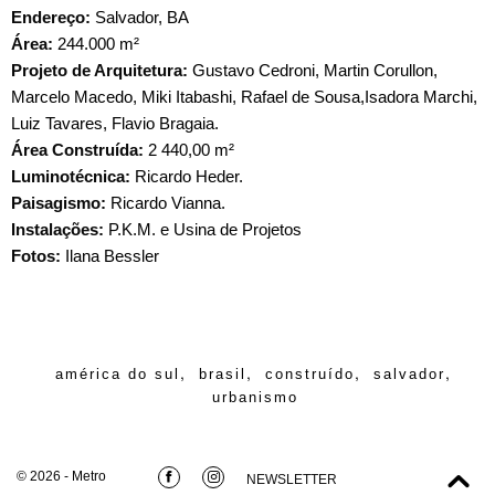
Endereço:
Salvador, BA
Área:
244.000 m²
Projeto de Arquitetura:
Gustavo Cedroni, Martin Corullon,
Marcelo Macedo, Miki Itabashi, Rafael de Sousa,Isadora Marchi,
Luiz Tavares, Flavio Bragaia.
Área Construída:
2 440,00 m²
Luminotécnica:
Ricardo Heder.
Paisagismo:
Ricardo Vianna.
Instalações:
P.K.M. e Usina de Projetos
Fotos:
Ilana Bessler
,
,
,
,
américa do sul
brasil
construído
salvador
urbanismo
© 2026 - Metro
NEWSLETTER