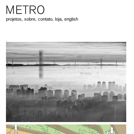
projetos,
sobre,
contato,
loja,
english